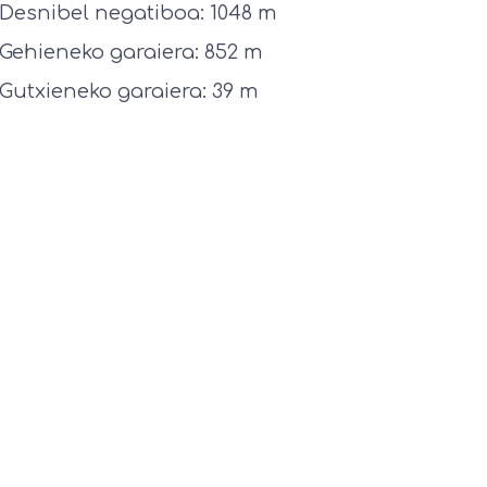
Desnibel negatiboa: 1048 m
Gehieneko garaiera: 852 m
Gutxieneko garaiera: 39 m