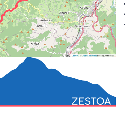
Leaflet
| ©
OpenStreetMap
eko laguntzaileak.