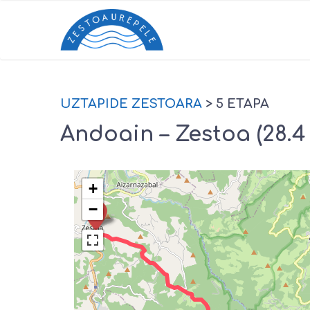
UZTAPIDE ZESTOARA
> 5 ETAPA
Andoain – Zestoa (28.4
+
−