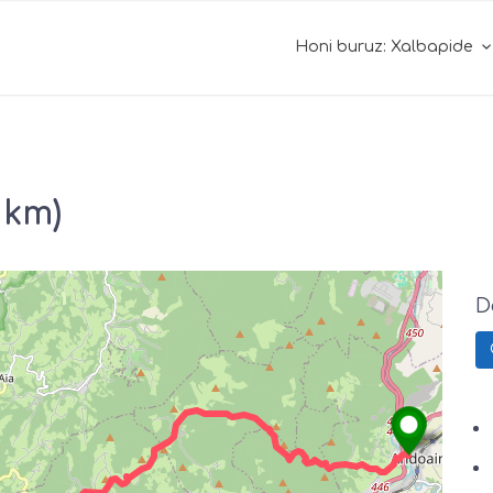
Honi buruz: Xalbapide
 km)
D