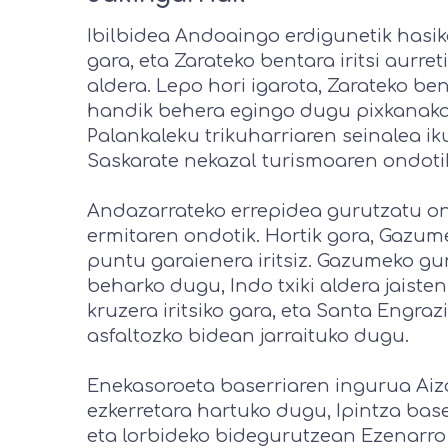
Ibilbidea Andoaingo erdigunetik hasik
gara, eta Zarateko bentara iritsi aurre
aldera. Lepo hori igarota, Zarateko b
handik behera egingo dugu pixkanaka, Z
Palankaleku trikuharriaren seinalea i
Saskarate nekazal turismoaren ondoti
Andazarrateko errepidea gurutzatu ond
ermitaren ondotik. Hortik gora, Gazume
puntu garaienera iritsiz. Gazumeko gu
beharko dugu, Indo txiki aldera jaist
kruzera iritsiko gara, eta Santa Engraz
asfaltozko bidean jarraituko dugu.
Enekasoroeta baserriaren ingurua Aiza
ezkerretara hartuko dugu, Ipintza bas
eta lorbideko bidegurutzean Ezenarro