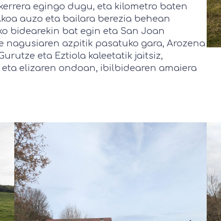
zkerrera egingo dugu, eta kilometro baten
Akoa auzo eta bailara berezia behean
zko bidearekin bat egin eta San Joan
de nagusiaren azpitik pasatuko gara, Arozena
urutze eta Eztiola kaleetatik jaitsiz,
e eta elizaren ondoan, ibilbidearen amaiera