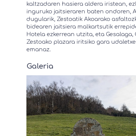
kaltzadaren hasiera aldera iristean, e
inguruko jaitsieraren baten ondoren, 
dugularik, Zestoatik Akoarako asfalto
bidearen jaitsiera malkartsutik errepi
Hotela ezkerrean utzita, eta Gesalaga, G
Zestoako plazara iritsiko gara udaletx
emanaz.
Galeria