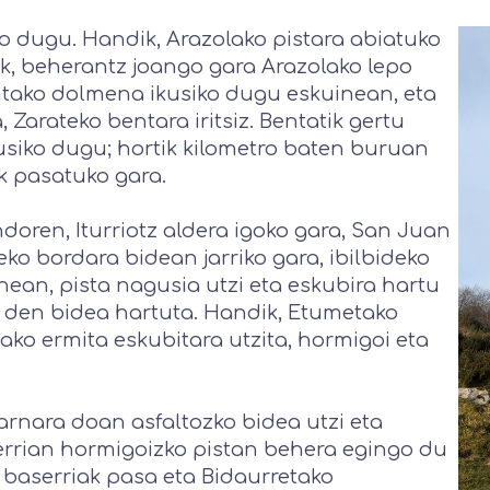
o dugu. Handik, Arazolako pistara abiatuko
tik, beherantz joango gara Arazolako lepo
entako dolmena ikusiko dugu eskuinean, eta
arateko bentara iritsiz. Bentatik gertu
kusiko dugu; hortik kilometro baten buruan
k pasatuko gara.
oren, Iturriotz aldera igoko gara, San Juan
ko bordara bidean jarriko gara, ibilbideko
nean, pista nagusia utzi eta eskubira hartu
en den bidea hartuta. Handik, Etumetako
iako ermita eskubitara utzita, hormigoi eta
rnara doan asfaltozko bidea utzi eta
errian hormigoizko pistan behera egingo du
 baserriak pasa eta Bidaurretako