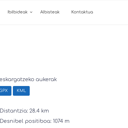
Ibilbideak
Albisteak
Kontaktua
eskargatzeko aukerak
GPX
KML
Distantzia: 28.4 km
Desnibel positiboa: 1074 m