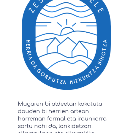
Mugaren bi aldeetan kokatuta
dauden bi herrien artean
harreman formal eta iraunkorra
sortu nahi da, lankidetzan,