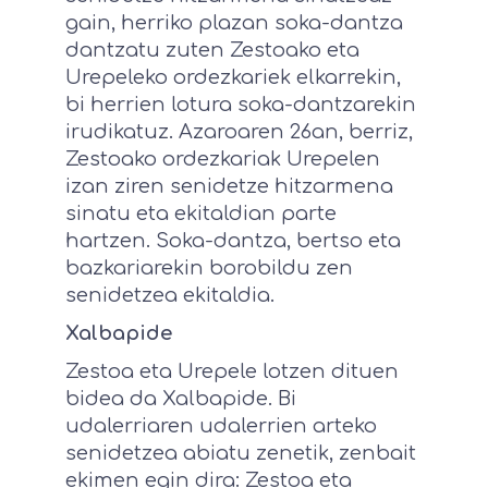
gain, herriko plazan soka-dantza
dantzatu zuten Zestoako eta
Urepeleko ordezkariek elkarrekin,
bi herrien lotura soka-dantzarekin
irudikatuz. Azaroaren 26an, berriz,
Zestoako ordezkariak Urepelen
izan ziren senidetze hitzarmena
sinatu eta ekitaldian parte
hartzen. Soka-dantza, bertso eta
bazkariarekin borobildu zen
senidetzea ekitaldia.
Xalbapide
Zestoa eta Urepele lotzen dituen
bidea da Xalbapide. Bi
udalerriaren udalerrien arteko
senidetzea abiatu zenetik, zenbait
ekimen egin dira: Zestoa eta