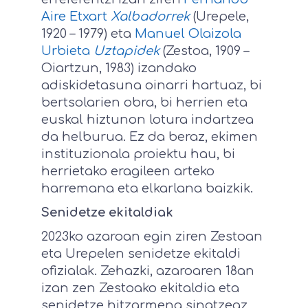
Aire Etxart
Xalbadorrek
(Urepele,
1920 – 1979) eta
Manuel Olaizola
Urbieta
Uztapidek
(Zestoa, 1909 –
Oiartzun, 1983) izandako
adiskidetasuna oinarri hartuaz, bi
bertsolarien obra, bi herrien eta
euskal hiztunon lotura indartzea
da helburua. Ez da beraz, ekimen
instituzionala proiektu hau, bi
herrietako eragileen arteko
harremana eta elkarlana baizkik.
Senidetze ekitaldiak
2023ko azaroan egin ziren Zestoan
eta Urepelen senidetze ekitaldi
ofizialak. Zehazki, azaroaren 18an
izan zen Zestoako ekitaldia eta
senidetze hitzarmena sinatzeaz