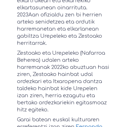
elkartrukean eta elkarrekiko
elkartasunean oinarrituta.
2023Aan ofizialdu zen bi herrien
arteko senidetzea eta ordutik
harremanetan eta elkarlanean
gabiltza Urepeleko eta Zestoako
herritarrak.
Zestoako eta Urepeleko (Nafarroa
Beherea) udalen arteko
harremanak 2022ko abuztuan hasi
ziren, Zestoako hainbat udal
ordezkari eta Itxaropena dantza
taldeko hainbat kide Urepelen
izan ziren, herria ezagutu eta
bertako ordezkariekin egitasmoaz
hitz egiteko.
Garai batean euskal kulturaren
erreferentzi izan ziren
Fernando