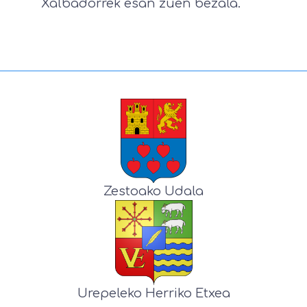
Xalbadorrek esan zuen bezala.
Zestoako Udala
Urepeleko Herriko Etxea