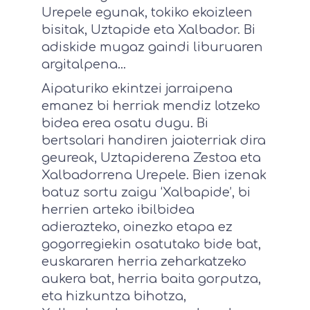
Urepele egunak, tokiko ekoizleen
bisitak, Uztapide eta Xalbador. Bi
adiskide mugaz gaindi liburuaren
argitalpena…
Aipaturiko ekintzei jarraipena
emanez bi herriak mendiz lotzeko
bidea erea osatu dugu. Bi
bertsolari handiren jaioterriak dira
geureak, Uztapiderena Zestoa eta
Xalbadorrena Urepele. Bien izenak
batuz sortu zaigu ‘Xalbapide’, bi
herrien arteko ibilbidea
adierazteko, oinezko etapa ez
gogorregiekin osatutako bide bat,
euskararen herria zeharkatzeko
aukera bat, herria baita gorputza,
eta hizkuntza bihotza,