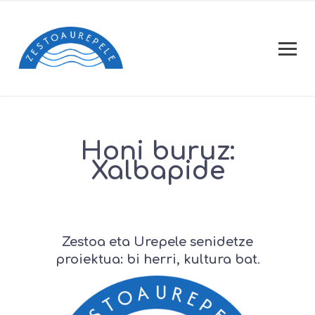
Honi buruz:
Xalbapide
Zestoa eta Urepele senidetze
proiektua: bi herri, kultura bat
.